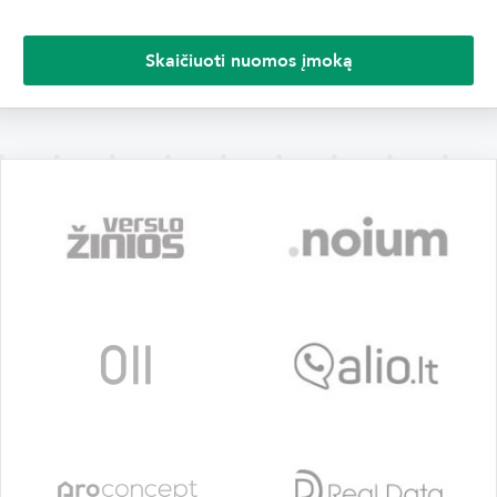
Skaičiuoti nuomos įmoką