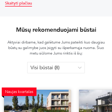
Skaityti plačiau
Mūsų rekomenduojami būstai
Aktyviai dirbame, kad galėtume Jums pateikti kuo daugiau
būstų su galimybe juos įsigyti su išperkamąja nuoma. Šiuo
metu siūlome Jums rinktis iš šių:
Naujas kvartalas