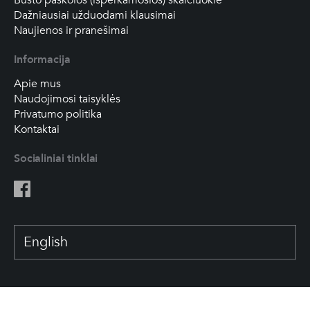
Būsto paskolos (išperkamosios) skaičiuoklė
Dažniausiai užduodami klausimai
Naujienos ir pranešimai
Informacija
Apie mus
Naudojimosi taisyklės
Privatumo politika
Kontaktai
Socialiniai tinklai
English