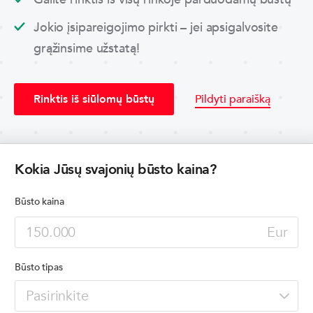
Jokio įsipareigojimo pirkti – jei apsigalvosite
grąžinsime užstatą!
Rinktis iš siūlomų būstų
Pildyti paraišką
Kokia Jūsų svajonių būsto kaina?
Būsto kaina
Eur
Būsto tipas