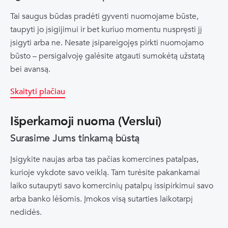
Tai saugus būdas pradėti gyventi nuomojame būste,
taupyti jo įsigijimui ir bet kuriuo momentu nuspręsti jį
įsigyti arba ne. Nesate įsipareigojęs pirkti nuomojamo
būsto – persigalvoję galėsite atgauti sumokėtą užstatą
bei avansą.
Skaityti plačiau
Išperkamoji nuoma (Verslui)
Surasime Jums tinkamą būstą
Įsigykite naujas arba tas pačias komercines patalpas,
kurioje vykdote savo veiklą. Tam turėsite pakankamai
laiko sutaupyti savo komercinių patalpų issipirkimui savo
arba banko lėšomis. Įmokos visą sutarties laikotarpį
nedidės.