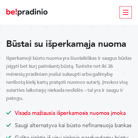
Būstai su išperkamąja nuoma
Išperkamoji būsto nuoma yra šiuolaikiškas ir saugus būdas
įsigyti bet kurį patinkantį būstą. Turėsite net iki 36
mėnesių pradiniam įnašui sukaupti arba galimybę
neribotą kiekį kartų pratęsti nuomos sutartį. Įmokos visą
sutarties laikotarpį niekada nedidės – tai yra ir saugu ir
patogu.
Visada mažiausia išperkamosis nuomos įmoka
Saugi alternatyva kai būsto nefinansuoja bankas
Galite rinktis iš visų rinkoje parduodamų būstų