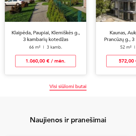
Klaipėda, Paupiai, Klemiškės g.,
Kaunas, Aukš
3 kambarių kotedžas
Prancūzų g., 3
66 m²
|
3 kamb.
52 m²
|
1.060,00 € / mėn.
572,00 
Visi siūlomi butai
Naujienos ir pranešimai