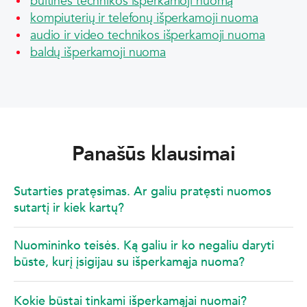
buitinės technikos išperkamoji nuomą
kompiuterių ir telefonų išperkamoji nuoma
audio ir video technikos išperkamoji nuoma
baldų išperkamoji nuoma
Panašūs klausimai
Sutarties pratęsimas. Ar galiu pratęsti nuomos
sutartį ir kiek kartų?
Nuomininko teisės. Ką galiu ir ko negaliu daryti
būste, kurį įsigijau su išperkamąja nuoma?
Kokie būstai tinkami išperkamąjai nuomai?