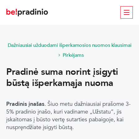
Dažniausiai užduodami išperkamosios nuomos klausimai
Pirkėjams
Pradinė suma norint įsigyti
būstą išperkamąja nuoma
Pradinis įnašas
. Šiuo metu dažniausiai prašome 3-
5% pradinio įnašo, kuri vadiname „Užstatu”, jis
įskaitomas į būsto vertę sutarties pabaigoje, kai
nuspręndžiate įsigyti būstą.