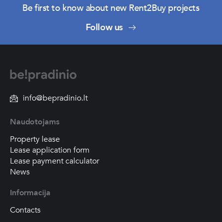
Be first to know about new Rent2Buy projects
Follow us
info@bepradinio.lt
Naudotojams
Property lease
Lease application form
Lease payment calculator
News
Informacija
Contacts