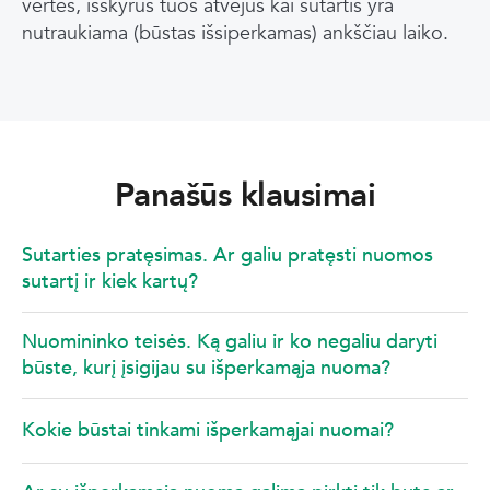
vertės, išskyrus tuos atvejus kai sutartis yra
nutraukiama (būstas išsiperkamas) ankščiau laiko.
Panašūs klausimai
Sutarties pratęsimas. Ar galiu pratęsti nuomos
sutartį ir kiek kartų?
Nuomininko teisės. Ką galiu ir ko negaliu daryti
būste, kurį įsigijau su išperkamąja nuoma?
Kokie būstai tinkami išperkamąjai nuomai?