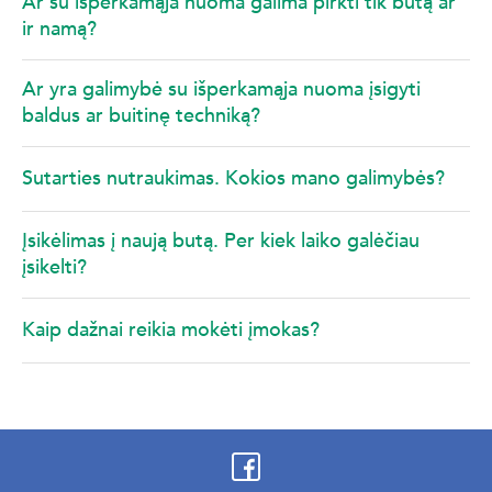
Ar su išperkamąja nuoma galima pirkti tik butą ar
ir namą?
Ar yra galimybė su išperkamąja nuoma įsigyti
baldus ar buitinę techniką?
Sutarties nutraukimas. Kokios mano galimybės?
Įsikėlimas į naują butą. Per kiek laiko galėčiau
įsikelti?
Kaip dažnai reikia mokėti įmokas?