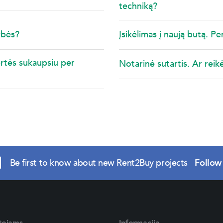
techniką?
ybės?
Įsikėlimas į naują butą. Per
ertės sukaupsiu per
Notarinė sutartis. Ar reikė
Be first to know about new Rent2Buy projects
Follow