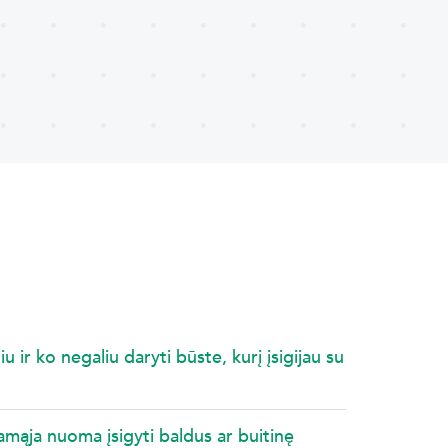
 ir ko negaliu daryti būste, kurį įsigijau su
amąja nuoma įsigyti baldus ar buitinę