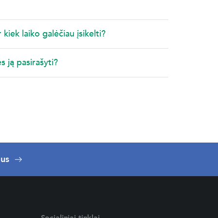
 kiek laiko galėčiau įsikelti?
s ją pasirašyti?
 us