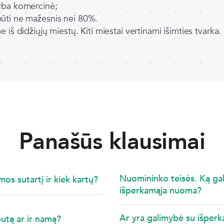
arba komercinė;
būti ne mažesnis nei 80%.
e iš didžiųjų miestų. Kiti miestai vertinami išimties tvarka.
Panašūs klausimai
Nuomininko teisės. Ką galiu
os sutartį ir kiek kartų?
išperkamąja nuoma?
Ar yra galimybė su išperk
butą ar ir namą?