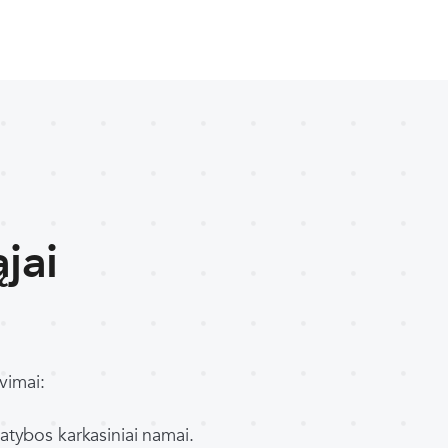
jai
vimai:
statybos karkasiniai namai.