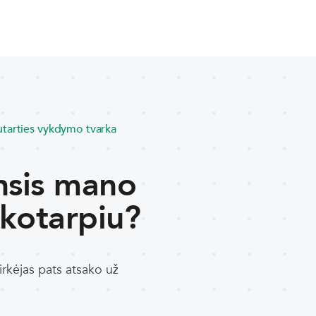
utarties vykdymo tvarka
nsis mano
kotarpiu?
 pirkėjas pats atsako už