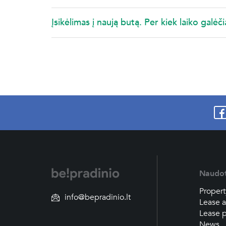
Įsikėlimas į naują butą. Per kiek laiko galėčia
Naudo
Propert
info@bepradinio.lt
Lease a
Lease p
News