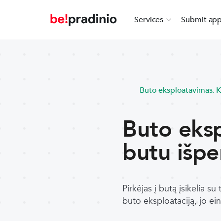
Services
Submit app
Buto eksploatavimas. K
Buto eksp
butu išp
Pirkėjas į butą įsikelia su 
buto eksploataciją, jo ei