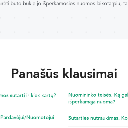
ūrėti buto būklę jo išperkamosios nuomos laikotarpiu, taip 
Panašūs klausimai
Nuomininko teisės. Ką galiu
os sutartį ir kiek kartų?
išperkamąja nuoma?
 Pardavėjui/Nuomotojui
Sutarties nutraukimas. K