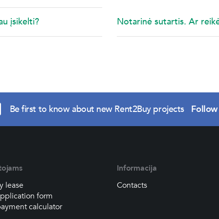
u įsikelti?
Notarinė sutartis. Ar reikė
Be first to know about new Rent2Buy projects
Follow
tojams
Informacija
y lease
Contacts
pplication form
ayment calculator