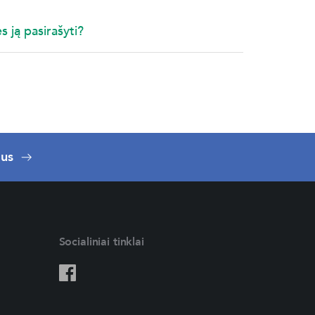
s ją pasirašyti?
 us
Socialiniai tinklai