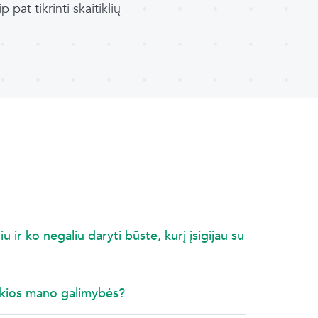
pat tikrinti skaitiklių
 ir ko negaliu daryti būste, kurį įsigijau su
okios mano galimybės?