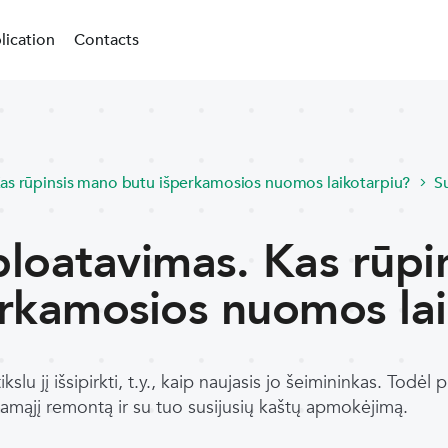
lication
Contacts
as rūpinsis mano butu išperkamosios nuomos laikotarpiu?
S
loatavimas. Kas rūpi
erkamosios nuomos lai
tikslu jį išsipirkti, t.y., kaip naujasis jo šeimininkas. Todėl
namąjį remontą ir su tuo susijusių kaštų apmokėjimą.