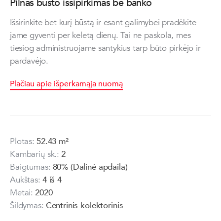
Pilnas būsto išsipirkimas be banko
Išsirinkite bet kurį būstą ir esant galimybei pradėkite
jame gyventi per keletą dienų. Tai ne paskola, mes
tiesiog administruojame santykius tarp būto pirkėjo ir
pardavėjo.
Plačiau apie išperkamąja nuomą
Plotas:
52.43 m²
Kambarių sk.:
2
Baigtumas:
80% (Dalinė apdaila)
Aukštas:
4 iš 4
Metai:
2020
Šildymas:
Centrinis kolektorinis