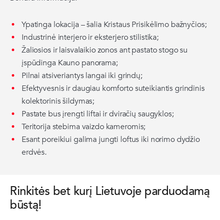
Ypatinga lokacija – šalia Kristaus Prisikėlimo bažnyčios;
Industrinė interjero ir eksterjero stilistika;
Žaliosios ir laisvalaikio zonos ant pastato stogo su
įspūdinga Kauno panorama;
Pilnai atsiveriantys langai iki grindų;
Efektyvesnis ir daugiau komforto suteikiantis grindinis
kolektorinis šildymas;
Pastate bus įrengti liftai ir dviračių saugyklos;
Teritorija stebima vaizdo kameromis;
Esant poreikiui galima jungti loftus iki norimo dydžio
erdvės.
Rinkitės bet kurį Lietuvoje parduodamą
būstą!