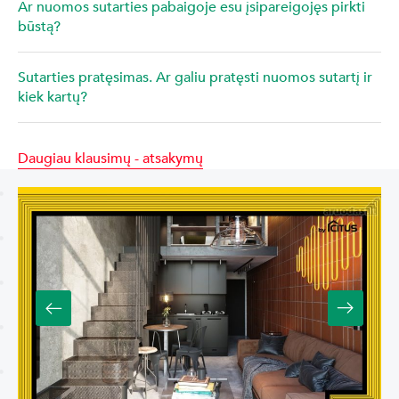
Ar nuomos sutarties pabaigoje esu įsipareigojęs pirkti
būstą?
Sutarties pratęsimas. Ar galiu pratęsti nuomos sutartį ir
kiek kartų?
Daugiau klausimų - atsakymų