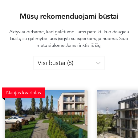
Mūsų rekomenduojami būstai
Aktyviai dirbame, kad galėtume Jums pateikti kuo daugiau
būstų su galimybe juos įsigyti su išperkamąja nuoma. Šiuo
metu siūlome Jums rinktis iš šių:
Naujas kvartalas