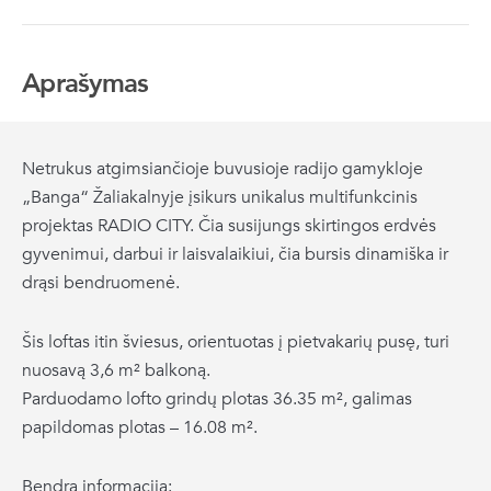
Aprašymas
Netrukus atgimsiančioje buvusioje radijo gamykloje
„Banga“ Žaliakalnyje įsikurs unikalus multifunkcinis
projektas RADIO CITY. Čia susijungs skirtingos erdvės
gyvenimui, darbui ir laisvalaikiui, čia bursis dinamiška ir
drąsi bendruomenė.
Šis loftas itin šviesus, orientuotas į pietvakarių pusę, turi
nuosavą 3,6 m² balkoną.
Parduodamo lofto grindų plotas 36.35 m², galimas
papildomas plotas – 16.08 m².
Bendra informacija: