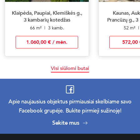
Klaipėda, Paupiai, Klemiškės g.,
Kaunas, Aukš
3 kambarių kotedžas
Prancūzų g., 3
66 m²
|
3 kamb.
52 m²
|
1.060,00 € / mėn.
572,00 
Visi siūlomi butai
Apie naujausius objektus pirmiausiai skelbiame savo
Facebook grupėje. Bukite pirmieji sužinoję!
Sekite mus