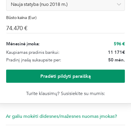
Būsto kaina (Eur)
Mėnesinė įmoka:
596
€
Kaupiamas pradinis bankui:
11 171
€
Pradinį įnašą sukaupsite per:
50 mėn.
Pradėti pildyti paraišką
Turite klausimų? Susisiekite su mumis:
Ar galiu mokėti didesnes/mažesnes nuomas įmokas?