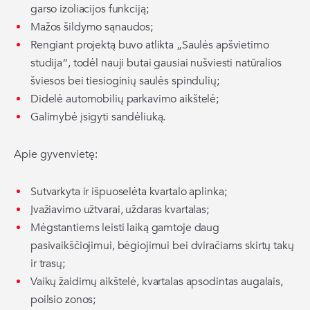
garso izoliacijos funkciją;
Mažos šildymo sąnaudos;
Rengiant projektą buvo atlikta „Saulės apšvietimo
studija“, todėl nauji butai gausiai nušviesti natūralios
šviesos bei tiesioginių saulės spindulių;
Didelė automobilių parkavimo aikštelė;
Galimybė įsigyti sandėliuką.
Apie gyvenvietę:
Sutvarkyta ir išpuoselėta kvartalo aplinka;
Įvažiavimo užtvarai, uždaras kvartalas;
Mėgstantiems leisti laiką gamtoje daug
pasivaikščiojimui, bėgiojimui bei dviračiams skirtų takų
ir trasų;
Vaikų žaidimų aikštelė, kvartalas apsodintas augalais,
poilsio zonos;