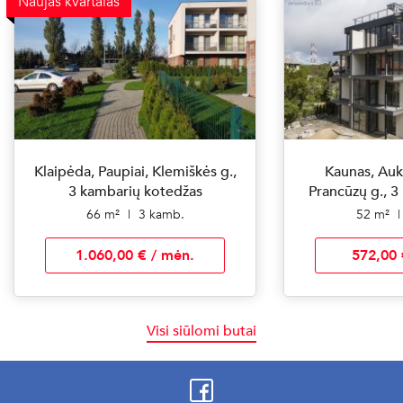
Naujas kvartalas
Klaipėda, Paupiai, Klemiškės g.,
Kaunas, Aukš
3 kambarių kotedžas
Prancūzų g., 3
66 m²
|
3 kamb.
52 m²
|
1.060,00 € / mėn.
572,00 
Visi siūlomi butai