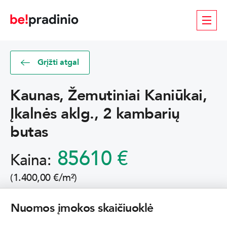
Grįžti atgal
Kaunas, Žemutiniai Kaniūkai,
Įkalnės aklg., 2 kambarių
butas
85610 €
Kaina:
(1.400,00 €/m²)
Nuomos įmokos skaičiuoklė