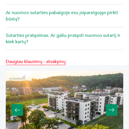
Ar nuomos sutarties pabaigoje esu įsipareigojęs pirkti
būstą?
Sutarties pratęsimas. Ar galiu pratęsti nuomos sutartį ir
kiek kartų?
Daugiau klausimų - atsakymų