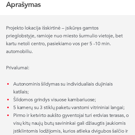
Aprašymas
Projekto lokacija išskirtinė – įsikūręs gamtos
prieglobstyje, ramioje nuo miesto šurmulio vietoje, bet
kartu netoli centro, pasiekiamo vos per 5 -10 min.
automobiliu.
Privalumai:
Autonominis šildymas su individualiais dujiniais
katilais;
Šildomos grindys visuose kambariuose;
5 kamerų su 3 stiklų paketu varstomi vitrininiai langai;
Pirmo ir ketvirto aukšto gyventojai turi erdvias terasas, o
visų kitų naujų butų savininkai gali džiaugtis jaukiomis
įstiklintomis lodžijomis, kurios atlieka dvigubos šalčio ir