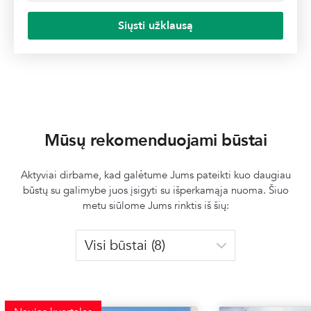
Siųsti užklausą
Mūsų rekomenduojami būstai
Aktyviai dirbame, kad galėtume Jums pateikti kuo daugiau
būstų su galimybe juos įsigyti su išperkamąja nuoma. Šiuo
metu siūlome Jums rinktis iš šių: