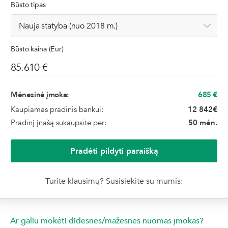
Būsto tipas
Būsto kaina (Eur)
Mėnesinė įmoka:
685
€
Kaupiamas pradinis bankui:
12 842
€
Pradinį įnašą sukaupsite per:
50 mėn.
Pradėti pildyti paraišką
Turite klausimų? Susisiekite su mumis:
Ar galiu mokėti didesnes/mažesnes nuomas įmokas?