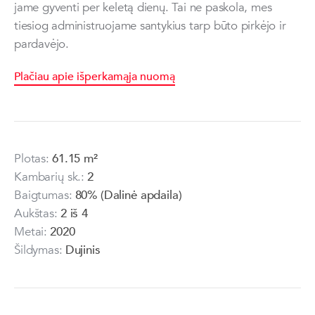
jame gyventi per keletą dienų. Tai ne paskola, mes
tiesiog administruojame santykius tarp būto pirkėjo ir
pardavėjo.
Plačiau apie išperkamąja nuomą
Plotas:
61.15 m²
Kambarių sk.:
2
Baigtumas:
80% (Dalinė apdaila)
Aukštas:
2 iš 4
Metai:
2020
Šildymas:
Dujinis