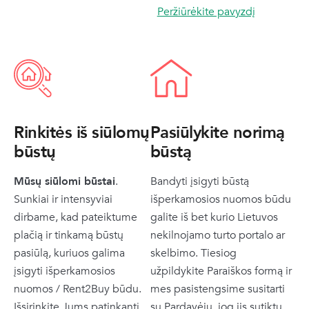
Peržiūrėkite pavyzdį
Rinkitės iš siūlomų
Pasiūlykite norimą
būstų
būstą
Mūsų siūlomi būstai
.
Bandyti įsigyti būstą
Sunkiai ir intensyviai
išperkamosios nuomos būdu
dirbame, kad pateiktume
galite iš bet kurio Lietuvos
plačią ir tinkamą būstų
nekilnojamo turto portalo ar
pasiūlą, kuriuos galima
skelbimo. Tiesiog
įsigyti išperkamosios
užpildykite Paraiškos formą ir
nuomos / Rent2Buy būdu.
mes pasistengsime susitarti
Išsirinkite Jums patinkantį
su Pardavėju, jog jis sutiktų