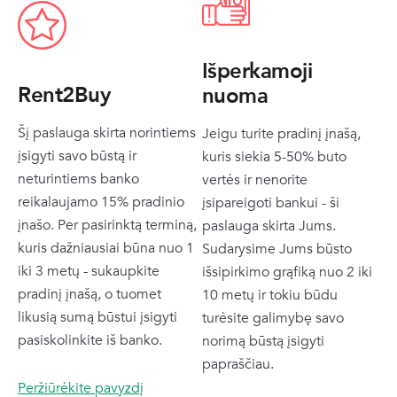
Išperkamoji
Rent2Buy
nuoma
Šį paslauga skirta norintiems
Jeigu turite pradinį įnašą,
įsigyti savo būstą ir
kuris siekia 5-50% buto
neturintiems banko
vertės ir nenorite
reikalaujamo 15% pradinio
įsipareigoti bankui - ši
įnašo. Per pasirinktą terminą,
paslauga skirta Jums.
kuris dažniausiai būna nuo 1
Sudarysime Jums būsto
iki 3 metų - sukaupkite
išsipirkimo grąfiką nuo 2 iki
pradinį įnašą, o tuomet
10 metų ir tokiu būdu
likusią sumą būstui įsigyti
turėsite galimybę savo
pasiskolinkite iš banko.
norimą būstą įsigyti
papraščiau.
Peržiūrėkite pavyzdį