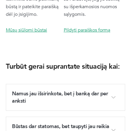
būstą ir pateikite paraišką
su išperkamosios nuomos
dėl jo įsigijimo.
sąlygomis.
Mūsų siūlomi būstai
Pildyti paraiškos formą
Turbūt gerai suprantate situaciją kai:
Namus jau išsirinkote, bet į banką dar per
anksti
Būstas dar statomas, bet taupyti jau reikia