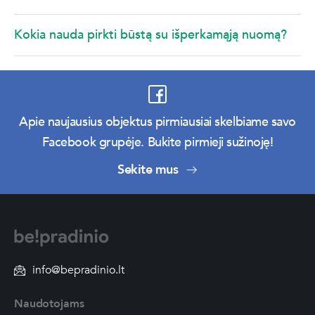
Kokia nauda pirkti būstą su išperkamąją nuomą?
Apie naujausius objektus pirmiausiai skelbiame savo
Facebook grupėje. Bukite pirmieji sužinoję!
Sekite mus
info@bepradinio.lt
Naudotojams