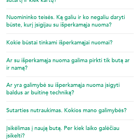
sutartį ir kiek kartų?
Nuomininko teisės. Ką galiu ir ko negaliu daryti
būste, kurį įsigijau su išperkamąja nuoma?
Kokie būstai tinkami išperkamąjai nuomai?
Ar su išperkamąja nuoma galima pirkti tik butą ar
ir namą?
Ar yra galimybė su išperkamąja nuoma įsigyti
baldus ar buitinę techniką?
Sutarties nutraukimas. Kokios mano galimybės?
Įsikėlimas į naują butą. Per kiek laiko galėčiau
įsikelti?