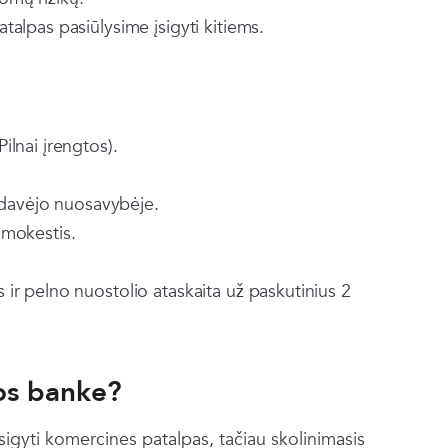
talpas pasiūlysime įsigyti kitiems.
ilnai įrengtos).
ardavėjo nuosavybėje.
 mokestis.
ir pelno nuostolio ataskaita už paskutinius 2
los banke?
sigyti komercines patalpas, tačiau skolinimasis