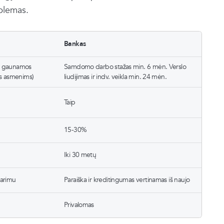
roblemas.
Bankas
s gaunamos
Samdomo darbo stažas min. 6 mėn. Verslo
ms asmenims)
liudijimas ir indv. veikla min. 24 mėn.
Taip
15-30%
Iki 30 metų
tarimu
Paraiška ir kreditingumas vertinamas iš naujo
Privalomas