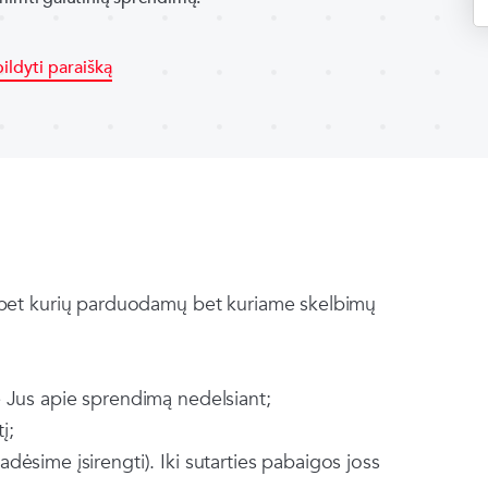
ildyti paraišką
bet kurių parduodamų bet kuriame skelbimų
e Jus apie sprendimą nedelsiant;
į;
dėsime įsirengti). Iki sutarties pabaigos joss