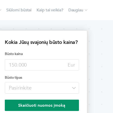
Siūlomi būstai
Kaip tai veikia?
Daugiau
Kokia Jūsų svajonių būsto kaina?
Būsto kaina
Eur
Būsto tipas
Skaičiuoti nuomos įmoką