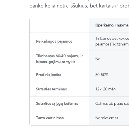
banke kelia netik iššūkius, bet kartais ir p
Išperkamoji nuoma
Tinkamos bet kokio
Reikalingos pajamos
pajamos (Tik fizinia
Tikrinamas 60/40 pajamų ir
Ne
įsipareigojimų santykis
Pradinis įnašas
30-50%
Sutarties terminas
12-120 mėn
Sutarties sąlygų keitimas
Galimas abipusiu su
Turto vertinimas
Neprivalomas