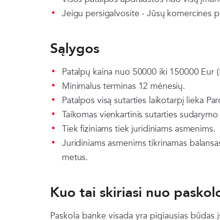
Jeigu persigalvosite - Jūsų komercines pa
Sąlygos
Patalpų kaina nuo 50000 iki 150000 Eur (P
Minimalus terminas 12 mėnesių.
Patalpos visą sutarties laikotarpį lieka P
Taikomas vienkartinis sutarties sudarymo
Tiek fiziniams tiek juridiniams asmenims.
Juridiniams asmenims tikrinamas balansas 
metus.
Kuo tai skiriasi nuo pasko
Paskola banke visada yra pigiausias būdas į