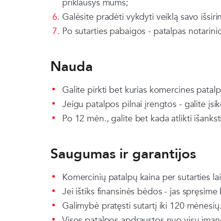
priklausys mums;
Galėsite pradėti vykdyti veiklą savo išsir
Po sutarties pabaigos - patalpas notarin
Nauda
Galite pirkti bet kurias komercines patalp
Jeigu patalpos pilnai įrengtos - galite įsi
Po 12 mėn., galite bet kada atlikti išanksti
Saugumas ir garantijos
Komercinių patalpų kaina per sutarties la
Jei ištiks finansinės bėdos - jas spręsime
Galimybė pratęsti sutartį iki 120 mėnesių
Visos patalpos apdraustos nuo visų įman