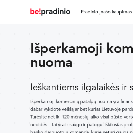
Pradinio įnašo kaupimas
Išperkamoji kom
nuoma
Ieškantiems ilgalaikės ir
Išperkamoji komercinių patalpų nuoma yra finansiš
dabar vykdote veiklą ar bet kurias Lietuvoje par
Turėsite net iki 120 mėnesių laiko visai būsto vert
nedidės – tai yra ir saugu ir patogu. Iškilusias pr
banko darbuotojų komanda, kurie neturi galios pr