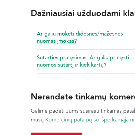
Dažniausiai užduodami kla
Ar galiu mokėti didesnes/mažesnes
nuomas įmokas?
Sutarties pratęsimas. Ar galiu pratęsti
nuomos sutartį ir kiek kartų?
Nerandate tinkamų komerc
Galime padėti Jums susirasti tinkamas patal
mūsų
Komercinių patalpų su išperkamąja 