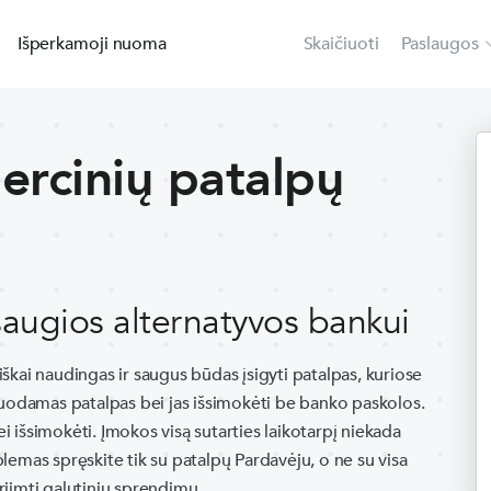
Išperkamoji nuoma
Skaičiuoti
Paslaugos
ercinių patalpų
 saugios alternatyvos bankui
kai naudingas ir saugus būdas įsigyti patalpas, kuriose
duodamas patalpas bei jas išsimokėti be banko paskolos.
ei išsimokėti. Įmokos visą sutarties laikotarpį niekada
oblemas spręskite tik su patalpų Pardavėju, o ne su visa
iimti galutinių sprendimų.