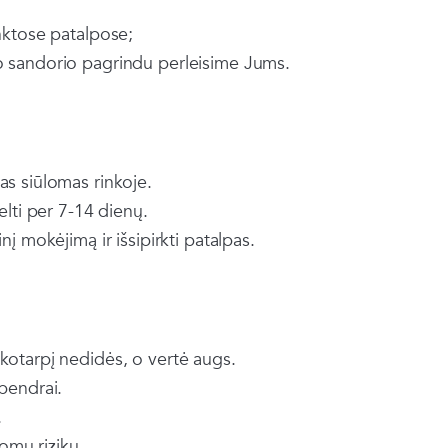
inktose patalpose;
io sandorio pagrindu perleisime Jums.
as siūlomas rinkoje.
kelti per 7-14 dienų.
nį mokėjimą ir išsipirkti patalpas.
ikotarpį nedidės, o vertė augs.
 bendrai.
.
omų rizikų.