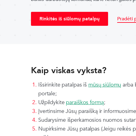
Rinkitės iš siūlomų patalpų
Pradėti p
Kaip viskas vyksta?
Išsirinkite patalpas iš
mūsų siūlomų
arba 
portale;
Užpildykite
paraiškos formą
;
Įvertinsime Jūsų paraišką ir informuosim
Sudarysime išperkamosios nuomos sutart
Nupirksime Jūsų patalpas (Jeigu reikės pa