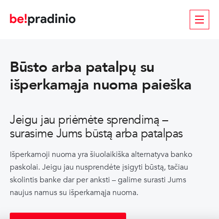
Būsto arba patalpų su
išperkamąja nuoma paieška
Jeigu jau priėmėte sprendimą –
surasime Jums būstą arba patalpas
Išperkamoji nuoma yra šiuolaikiška alternatyva banko
paskolai. Jeigu jau nusprendėte įsigyti būstą, tačiau
skolintis banke dar per anksti – galime surasti Jums
naujus namus su išperkamąja nuoma.