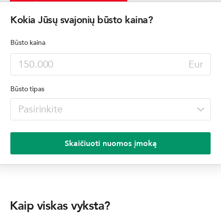
Rinkitės iš siūlomų būstų
Kokia Jūsų svajonių būsto kaina?
Būsto kaina
Eur
Būsto tipas
Skaičiuoti nuomos įmoką
Kaip viskas vyksta?