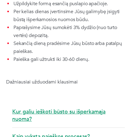
Užpildykite formą esančią puslapio apačioje.
Per kelias dienas įvertinsime Jūsų galimybę įsigyti
būstą išperkamosios nuomos būdu.
Paprašysime Jūsų sumokėti 3% dydžio (nuo turto
vertės) depozitą.
Sekančią dieną pradėsime Jūsų būsto arba patalpų
paieškas.
Paieška gali užtrukti iki 30-60 dienų.
Dažniausiai užduodami klausimai
Kur galiu ieškoti būsto su išperkamąja
nuoma?
Kaip vyksta paieškos procesas?