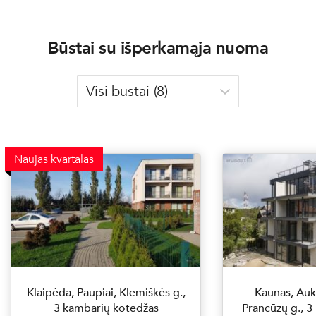
Būstai su išperkamąja nuoma
Naujas kvartalas
Klaipėda, Paupiai, Klemiškės g.,
Kaunas, Aukš
3 kambarių kotedžas
Prancūzų g., 3