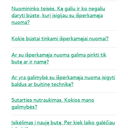
Nuomininko teisės. Ką galiu ir ko negaliu
daryti būste, kurį įsigijau su išperkamąja
nuoma?
Kokie būstai tinkami išperkamąjai nuomai?
Ar su išperkamąja nuoma galima pirkti tik
butą ar ir namą?
Ar yra galimybė su išperkamąja nuoma įsigyti
baldus ar buitinę techniką?
Sutarties nutraukimas. Kokios mano
galimybės?
Įsikėlimas į naują butą. Per kiek laiko galėčiau