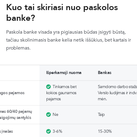
Kuo tai skiriasi nuo paskolos
banke?
Paskola banke visada yra pigiausias būdas įsigyti būstą,
tačiau skolinimasis banke kelia netik iššūkius, bet kartais ir
problemas.
Išperkamoji nuoma
Bankas
Tinkamos bet
Samdomo darbo staža
ingos pajamos
kokios gaunamos
Verslo liudijimas ir indv
pajamos
mėn.
mas 60/40 pajamų
Ne
Taip
reigojimų santykis
s įnašas
3-6%
15-30%