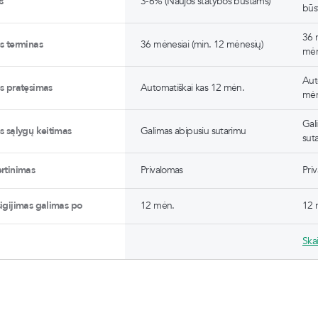
s
3-6% (Naujos statybos būstams)
būs
36 
es terminas
36 mėnesiai (min. 12 mėnesių)
mėn
Aut
es pratęsimas
Automatiškai kas 12 mėn.
mė
Gal
es sąlygų keitimas
Galimas abipusiu sutarimu
sut
ertinimas
Privalomas
Pri
sigijimas galimas po
12 mėn.
12 
Skai