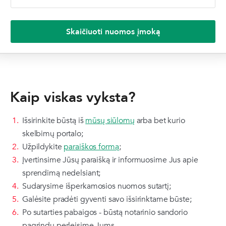
Skaičiuoti nuomos įmoką
Kaip viskas vyksta?
Išsirinkite būstą iš
mūsų siūlomų
arba bet kurio
skelbimų portalo;
Užpildykite
paraiškos formą
;
Įvertinsime Jūsų paraišką ir informuosime Jus apie
sprendimą nedelsiant;
Sudarysime išperkamosios nuomos sutartį;
Galėsite pradėti gyventi savo išsirinktame būste;
Po sutarties pabaigos - būstą notarinio sandorio
pagrindu perleisime Jums.