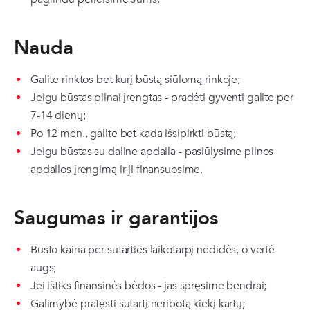
Nauda
Galite rinktos bet kurį būstą siūlomą rinkoje;
Jeigu būstas pilnai įrengtas - pradėti gyventi galite per
7-14 dienų;
Po 12 mėn., galite bet kada išsipirkti būstą;
Jeigu būstas su daline apdaila - pasiūlysime pilnos
apdailos įrengimą ir ji finansuosime.
Saugumas ir garantijos
Būsto kaina per sutarties laikotarpį nedidės, o vertė
augs;
Jei ištiks finansinės bėdos - jas spręsime bendrai;
Galimybė pratęsti sutartį neribotą kiekį kartų;