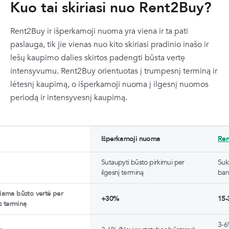
Kuo tai skiriasi nuo Rent2Buy?
Rent2Buy ir išperkamoji nuoma yra viena ir ta pati
paslauga, tik jie vienas nuo kito skiriasi pradinio inašo ir
lešų kaupimo dalies skirtos padengti būsta vertę
intensyvumu. Rent2Buy orientuotas į trumpesnį terminą ir
lėtesnį kaupimą, o išperkamoji nuoma į ilgesnį nuomos
periodą ir intensyvesnį kaupimą.
Išperkamoji nuoma
Ren
Sutaupyti būsto pirkimui per
Suk
ilgesnį terminą
ban
ama būsto vertė per
+30%
15
es terminą
3-6