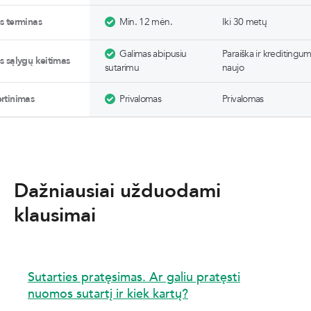
es terminas
Min. 12 mėn.
Iki 30 metų
Galimas abipusiu
Paraiška ir kreditingum
es sąlygų keitimas
sutarimu
naujo
ertinimas
Privalomas
Privalomas
Dažniausiai užduodami
klausimai
Sutarties pratęsimas. Ar galiu pratęsti
nuomos sutartį ir kiek kartų?