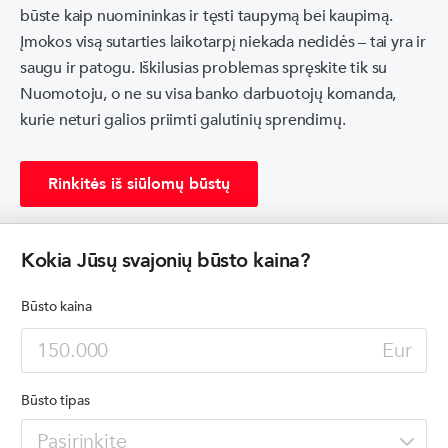
būste kaip nuomininkas ir tęsti taupymą bei kaupimą.
Įmokos visą sutarties laikotarpį niekada nedidės – tai yra ir
saugu ir patogu. Iškilusias problemas spręskite tik su
Nuomotoju, o ne su visa banko darbuotojų komanda,
kurie neturi galios priimti galutinių sprendimų.
Rinkitės iš siūlomų būstų
Pradėti pildyti paraišką
Kokia Jūsų svajonių būsto kaina?
Būsto kaina
Eur
Būsto tipas