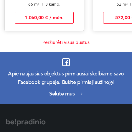
66 m²
|
3 kamb.
52 m²
|
1.060,00 € / mėn.
572,00 
Peržiūrėti visus būstus
Apie naujausius objektus pirmiausiai skelbiame savo
Facebook grupėje. Bukite pirmieji sužinoję!
Sekite mus