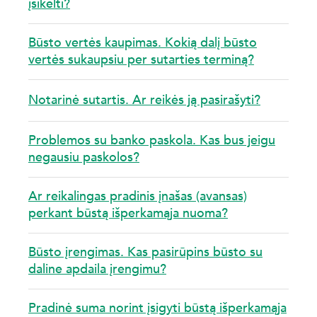
įsikelti?
Būsto vertės kaupimas. Kokią dalį būsto
vertės sukaupsiu per sutarties terminą?
Notarinė sutartis. Ar reikės ją pasirašyti?
Problemos su banko paskola. Kas bus jeigu
negausiu paskolos?
Ar reikalingas pradinis įnašas (avansas)
perkant būstą išperkamąja nuoma?
Būsto įrengimas. Kas pasirūpins būsto su
daline apdaila įrengimu?
Pradinė suma norint įsigyti būstą išperkamąja