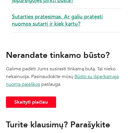
įsipareigojęs pirkti būstą?
Sutarties pratęsimas. Ar galiu pratęsti
nuomos sutartį ir kiek kartų?
Nerandate tinkamo būsto?
Galime padėti Jums susirasti tinkamą butą. Tai nieko
nekainuoja. Pasinaudokite mūsų
Būsto su išperkamąja
nuoma paieškos
paslauga.
Skaityti plačiau
Turite klausimų? Parašykite