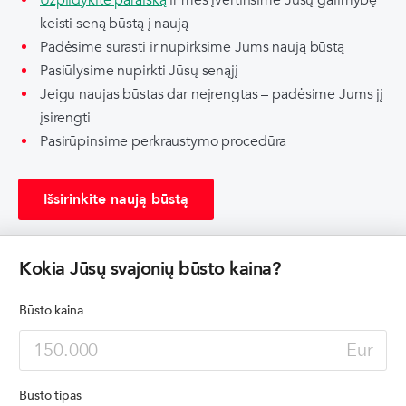
Užpildykite paraišką
ir mes įvertinsime Jūsų galimybę
keisti seną būstą į naują
Padėsime surasti ir nupirksime Jums naują būstą
Pasiūlysime nupirkti Jūsų senąjį
Jeigu naujas būstas dar neįrengtas – padėsime Jums jį
įsirengti
Pasirūpinsime perkraustymo procedūra
Išsirinkite naują būstą
Pradėti pildyti paraišką
Kokia Jūsų svajonių būsto kaina?
Būsto kaina
Eur
Būsto tipas