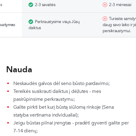
s
2-3 savaitės
2-3 mėnesiai
Turėsite samdyti 
Perkraustysime visųs Jūsų
austymas
daug savo laiko ir 
daiktus
persikraustymui.
Nauda
Neskaudės galvos dėl seno būsto pardavimo;
Tereikės susikrauti daiktus į dėžutes - mes
pasirūpinsime perkraustymu;
Galite pirkti bet kurį būstą siūlomą rinkoje (Sena
statyba vertinama indvidualiai);
Jeigu būstas pilnai įrengtas - pradėti gyventi galite per
7-14 dienų;