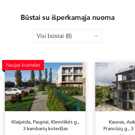
Būstai su išperkamąja nuoma
Naujas kvartalas
Klaipėda, Paupiai, Klemiškės g.,
Kaunas, Aukš
3 kambarių kotedžas
Prancūzų g., 3