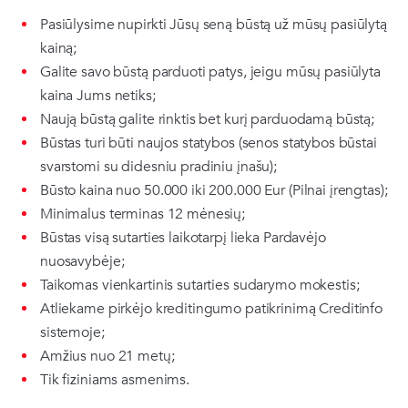
Pasiūlysime nupirkti Jūsų seną būstą už mūsų pasiūlytą
kainą;
Galite savo būstą parduoti patys, jeigu mūsų pasiūlyta
kaina Jums netiks;
Naują būstą galite rinktis bet kurį parduodamą būstą;
Būstas turi būti naujos statybos (senos statybos būstai
svarstomi su didesniu pradiniu įnašu);
Būsto kaina nuo 50.000 iki 200.000 Eur (Pilnai įrengtas);
Minimalus terminas 12 mėnesių;
Būstas visą sutarties laikotarpį lieka Pardavėjo
nuosavybėje;
Taikomas vienkartinis sutarties sudarymo mokestis;
Atliekame pirkėjo kreditingumo patikrinimą Creditinfo
sistemoje;
Amžius nuo 21 metų;
Tik fiziniams asmenims.