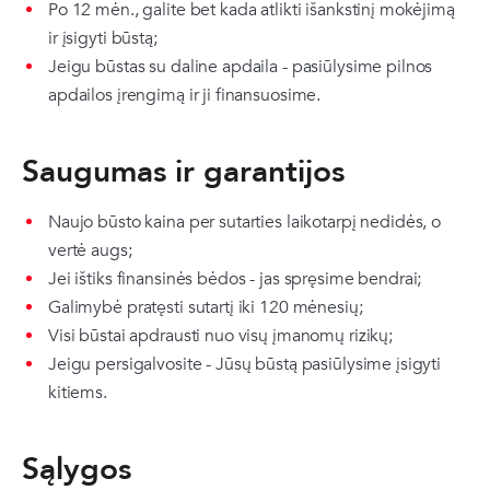
Po 12 mėn., galite bet kada atlikti išankstinį mokėjimą
ir įsigyti būstą;
Jeigu būstas su daline apdaila - pasiūlysime pilnos
apdailos įrengimą ir ji finansuosime.
Saugumas ir garantijos
Naujo būsto kaina per sutarties laikotarpį nedidės, o
vertė augs;
Jei ištiks finansinės bėdos - jas spręsime bendrai;
Galimybė pratęsti sutartį iki 120 mėnesių;
Visi būstai apdrausti nuo visų įmanomų rizikų;
Jeigu persigalvosite - Jūsų būstą pasiūlysime įsigyti
kitiems.
Sąlygos