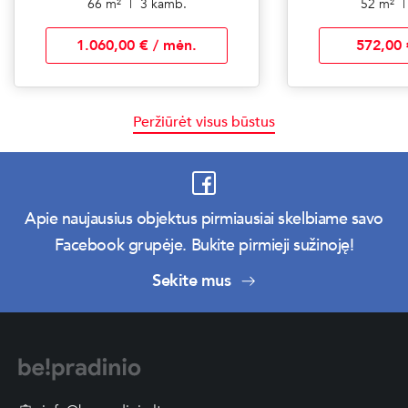
66 m²
|
3 kamb.
52 m²
|
1.060,00 € / mėn.
572,00 
Peržiūrėt visus būstus
Apie naujausius objektus pirmiausiai skelbiame savo
Facebook grupėje. Bukite pirmieji sužinoję!
Sekite mus