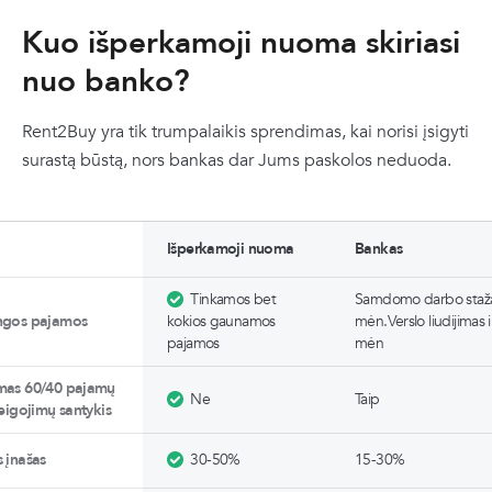
Kuo išperkamoji nuoma skiriasi
nuo banko?
Rent2Buy yra tik trumpalaikis sprendimas, kai norisi įsigyti
surastą būstą, nors bankas dar Jums paskolos neduoda.
Išperkamoji nuoma
Bankas
Tinkamos bet
Samdomo darbo staža
ingos pajamos
kokios gaunamos
mėn.Verslo liudijimas i
pajamos
mėn
mas 60/40 pajamų
Ne
Taip
reigojimų santykis
s įnašas
30-50%
15-30%