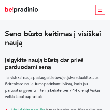
Seno būsto keitimas į visiškai
naują
Įsigykite naują būstą dar prieš
parduodami seną
Tai visiškai nauja paslauga Lietuvoje. Įsivaizduokite! Jūs
išsirenkate naują Jums patinkantį būstą, kuris jau
paruoštas gyventi ir ten įsikeliate per 7-14 dienų! Viskas
veikia labai paprastai: