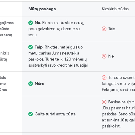
Mūsų paslauga
Klasikinis būdas
igojimas
Ne
. Pirmiau susiraskite naują,
 būsto
poto galvokime ką darome su
Taip
us seną
senu
Taip
. Rinkitės, net jeigu šiuo
inktis
metu bankas Jums nesuteikia
Ne
ūstą
paskolos. Turėsite iki 120 mėnesių
susitvarkyti savo kreditinei situacijai
ūsto
Turėsite užsiim
imo
Nėra
fotografavimu, va
ūros
Pirkėjams, sandori
Bankas naujo bū
Jūsų pajamas ir tu
Galite turėti antrą būstą
paskolas. Seno būs
apsunkina Jūsų gal
pasiskolinti.