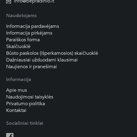
info@bepradinio.lt
Naudotojams
Informacija pardavėjams
Informacija pirkėjams
Paraiškos forma
Skaičiuoklė
Būsto paskolos (išperkamosios) skaičiuoklė
Dažniausiai užduodami klausimai
Naujienos ir pranešimai
Informacija
Apie mus
Naudojimosi taisyklės
Privatumo politika
Kontaktai
Socialiniai tinklai