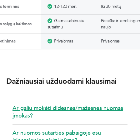
es terminas
12-120 mėn.
Iki 30 metų
Galimas abipusiu
Paraiška ir kreditingu
es sąlygų keitimas
sutarimu
naujo
ertinimas
Privalomas
Privalomas
Dažniausiai užduodami klausimai
Ar galiu mokėti didesnes/mažesnes nuomas
įmokas?
Ar nuomos sutarties pabaigoje esu