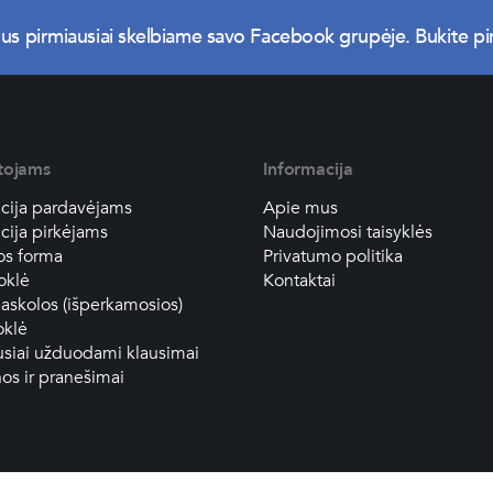
us pirmiausiai skelbiame savo Facebook grupėje. Bukite pir
tojams
Informacija
cija pardavėjams
Apie mus
cija pirkėjams
Naudojimosi taisyklės
os forma
Privatumo politika
oklė
Kontaktai
askolos (išperkamosios)
oklė
siai užduodami klausimai
os ir pranešimai