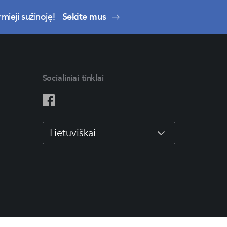
mieji sužinoję!
Sekite mus
Socialiniai tinklai
Lietuviškai