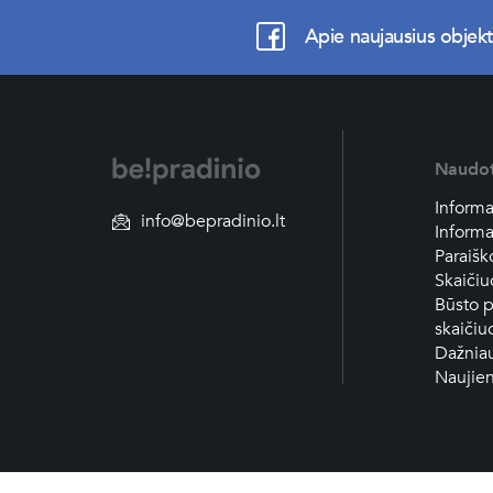
Apie naujausius objekt
Naudo
Informa
info@bepradinio.lt
Informa
Paraišk
Skaičiu
Būsto p
skaičiu
Dažniau
Naujien