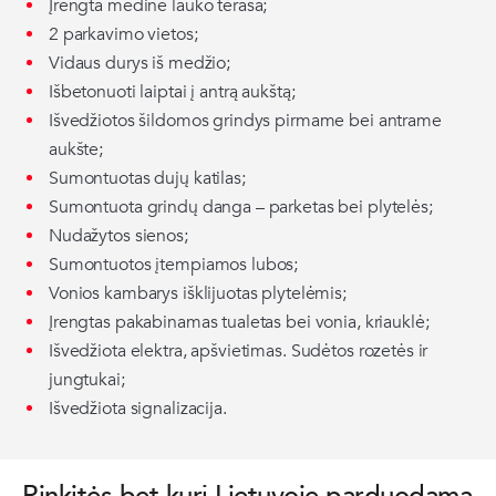
Įrengta medinė lauko terasa;
2 parkavimo vietos;
Vidaus durys iš medžio;
Išbetonuoti laiptai į antrą aukštą;
Išvedžiotos šildomos grindys pirmame bei antrame
aukšte;
Sumontuotas dujų katilas;
Sumontuota grindų danga – parketas bei plytelės;
Nudažytos sienos;
Sumontuotos įtempiamos lubos;
Vonios kambarys išklijuotas plytelėmis;
Įrengtas pakabinamas tualetas bei vonia, kriauklė;
Išvedžiota elektra, apšvietimas. Sudėtos rozetės ir
jungtukai;
Išvedžiota signalizacija.