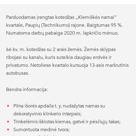
Parduodamas įrengtas kotedžas „Klemiškės namai”
kvartale, Paupių (Technikumo) rajone. Baigtumas 95 %.
Numatoma darbų pabaiga 2020 m. lapkričio mėnuo.
66 kv. m. kotedžas su 2 arais žemės. Žemės sklypas
ribojasi su kanalu, kuris suteikia daugiau erdvės ir
privatumo. Netoliese kvartalo kursuoja 13-asis maršrutinis
autobusas.
Bendra informacija:
Pilna išorės apdaila t. y. nudažytas namas su
dekoratyvinio klinkerio intarpais;
Trinkelėmis išklotas kiemas, gatvė ir pėsčiųjų takas;
Sumontuota medinė tvora;