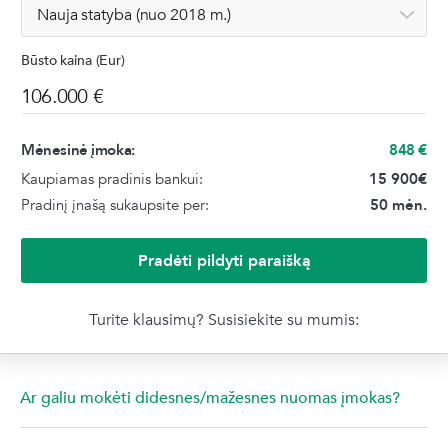
Būsto kaina (Eur)
Mėnesinė įmoka:
848
€
Kaupiamas pradinis bankui:
15 900
€
Pradinį įnašą sukaupsite per:
50 mėn.
Pradėti pildyti paraišką
Turite klausimų? Susisiekite su mumis:
Ar galiu mokėti didesnes/mažesnes nuomas įmokas?