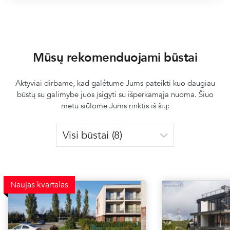
Mūsų rekomenduojami būstai
Aktyviai dirbame, kad galėtume Jums pateikti kuo daugiau
būstų su galimybe juos įsigyti su išperkamąja nuoma. Šiuo
metu siūlome Jums rinktis iš šių:
Naujas kvartalas