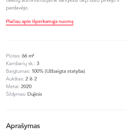
tiesiog administruojame santykius tarp būto pirkėjo ir
pardavėjo.
Plačiau apie išperkamąja nuomą
Plotas:
66 m²
Kambarių sk.:
3
Baigtumas:
100% (Užbaigta statyba)
Aukštas:
2 iš 2
Metai:
2020
Šildymas:
Dujinis
Aprašymas