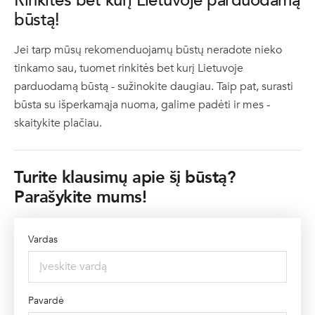
Rinkitės bet kurį Lietuvoje parduodamą
būstą!
Jei tarp mūsų rekomenduojamų būstų neradote nieko
tinkamo sau, tuomet rinkitės bet kurį Lietuvoje
parduodamą būstą -
sužinokite daugiau
. Taip pat, surasti
būsta su išperkamąja nuoma, galime padėti ir mes -
skaitykite plačiau
.
Turite klausimų apie šį būstą?
Parašykite mums!
Vardas
Pavardė